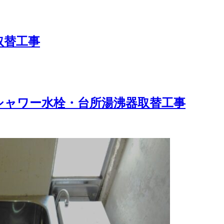
取替工事
シャワー水栓・台所湯沸器取替工事