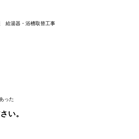
様 給湯器・浴槽取替工事
あった
ださい。