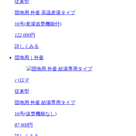
従来型
団地用 外釜 高温差湯タイプ
16号(差湯追焚機能付)
122,000
円
詳しくみる
団地用｜外釜
パロマ
従来型
団地用 外釜 給湯専用タイプ
16号(追焚機能なし)
87,000
円