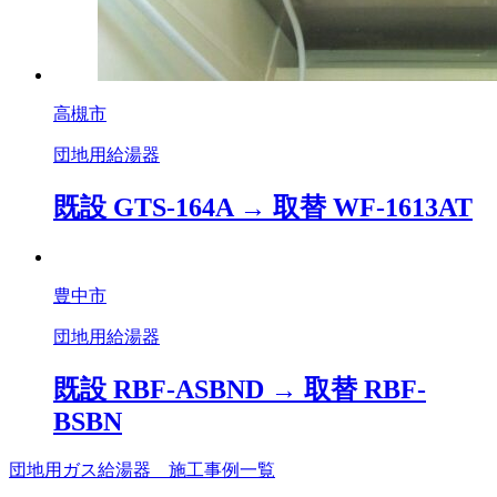
高槻市
団地用給湯器
既設 GTS-164A → 取替 WF-1613AT
豊中市
団地用給湯器
既設 RBF-ASBND → 取替 RBF-
BSBN
団地用ガス給湯器 施工事例一覧