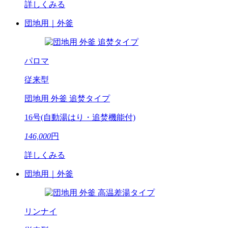
詳しくみる
団地用｜外釜
パロマ
従来型
団地用 外釜 追焚タイプ
16号(自動湯はり・追焚機能付)
146,000
円
詳しくみる
団地用｜外釜
リンナイ