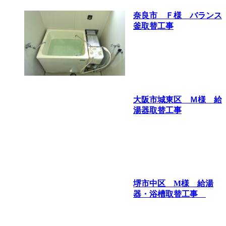
奈良市 Ｆ様 バランス
釜取替工事
大阪市城東区 Ｍ様 給
湯器取替工事
堺市中区 M様 給湯
器・浴槽取替工事