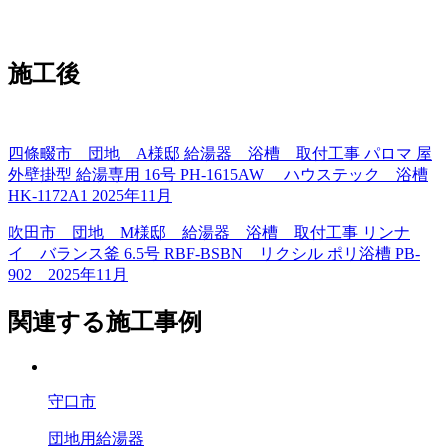
施工後
四條畷市 団地 A様邸 給湯器 浴槽 取付工事 パロマ 屋
外壁掛型 給湯専用 16号 PH-1615AW ハウステック 浴槽
HK-1172A1 2025年11月
吹田市 団地 M様邸 給湯器 浴槽 取付工事 リンナ
イ バランス釜 6.5号 RBF-BSBN リクシル ポリ浴槽 PB-
902 2025年11月
関連する施工事例
守口市
団地用給湯器