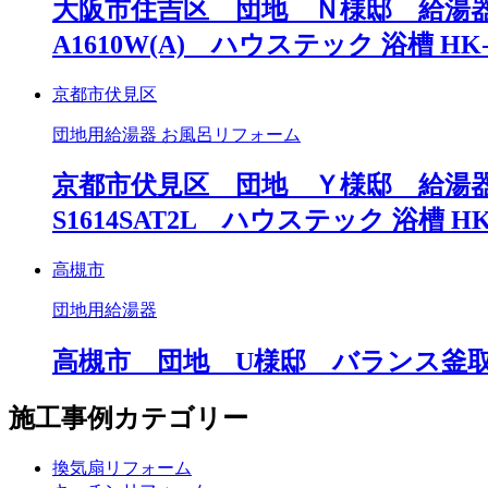
大阪市住吉区 団地 Ｎ様邸 給湯器・
A1610W(A) ハウステック 浴槽 HK-
京都市伏見区
団地用給湯器 お風呂リフォーム
京都市伏見区 団地 Ｙ様邸 給湯器・
S1614SAT2L ハウステック 浴槽 HK-
高槻市
団地用給湯器
高槻市 団地 U様邸 バランス釜取替工事
施工事例カテゴリー
換気扇リフォーム