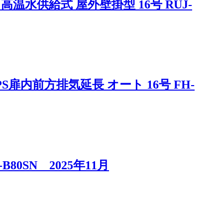
供給式 屋外壁掛型 16号 RUJ-
内前方排気延長 オート 16号 FH-
0SN 2025年11月