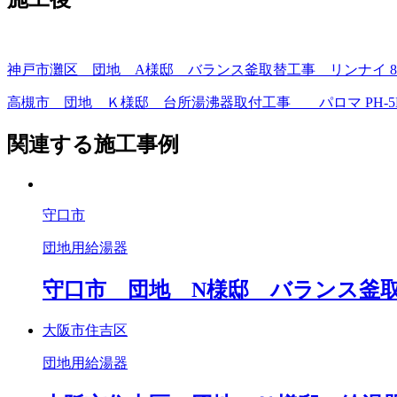
神戸市灘区 団地 A様邸 バランス釜取替工事 リンナイ 8.5号 
高槻市 団地 Ｋ様邸 台所湯沸器取付工事 パロマ PH-5BN
関連する施工事例
守口市
団地用給湯器
守口市 団地 N様邸 バランス釜取替工事
大阪市住吉区
団地用給湯器