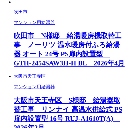
吹田市
マンション用給湯器
吹田市 N様邸 給湯暖房機取替工
事 ノーリツ 温水暖房付ふろ給湯
器 オート 24号 PS扉内設置型
GTH-2454SAW3H-H BL 2026年4月
大阪市天王寺区
マンション用給湯器
大阪市天王寺区 S様邸 給湯器取
替工事 リンナイ 高温水供給式 PS
扉内設置型 16号 RUJ-A1610T(A)
2026年2月