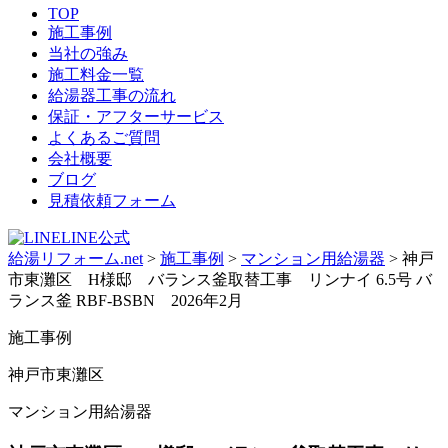
TOP
施工事例
当社の強み
施工料金一覧
給湯器工事の流れ
保証・アフターサービス
よくあるご質問
会社概要
ブログ
見積依頼フォーム
LINE公式
給湯リフォーム.net
>
施工事例
>
マンション用給湯器
>
神戸
市東灘区 H様邸 バランス釜取替工事 リンナイ 6.5号 バ
ランス釜 RBF-BSBN 2026年2月
施工事例
神戸市東灘区
マンション用給湯器