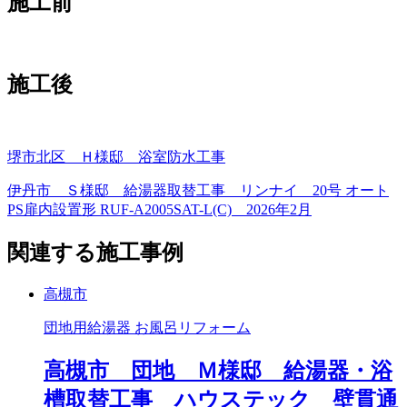
施工前
施工後
堺市北区 Ｈ様邸 浴室防水工事
伊丹市 Ｓ様邸 給湯器取替工事 リンナイ 20号 オート
PS扉内設置形 RUF-A2005SAT-L(C) 2026年2月
関連する施工事例
高槻市
団地用給湯器 お風呂リフォーム
高槻市 団地 Ｍ様邸 給湯器・浴
槽取替工事 ハウステック 壁貫通