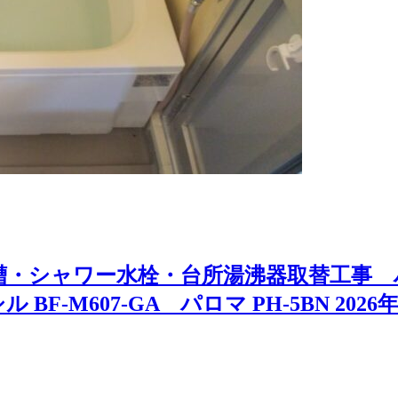
・シャワー水栓・台所湯沸器取替工事 ハウ
ル BF-M607-GA パロマ PH-5BN 2026