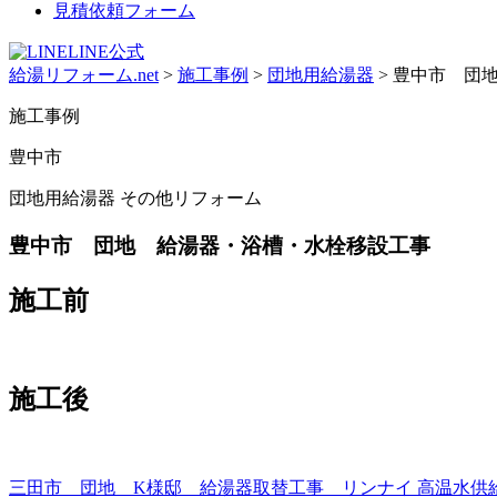
見積依頼フォーム
LINE公式
給湯リフォーム.net
>
施工事例
>
団地用給湯器
>
豊中市 団
施工事例
豊中市
団地用給湯器 その他リフォーム
豊中市 団地 給湯器・浴槽・水栓移設工事
施工前
施工後
三田市 団地 K様邸 給湯器取替工事 リンナイ 高温水供給式 PS扉内