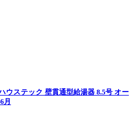
ステック 壁貫通型給湯器 8.5号 オー
年6月