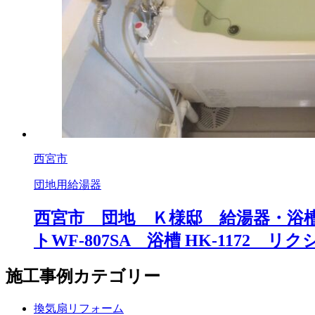
西宮市
団地用給湯器
西宮市 団地 Ｋ様邸 給湯器・浴槽
トWF-807SA 浴槽 HK-1172 リクシ
施工事例カテゴリー
換気扇リフォーム