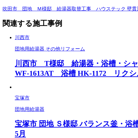
吹田市 団地 Ｍ様邸 給湯器取替工事 ハウステック 壁貫通型給湯器
関連する施工事例
川西市
団地用給湯器 その他リフォーム
川西市 T様邸 給湯器・浴槽・シャ
WF-1613AT 浴槽 HK-1172 リクシル
宝塚市
団地用給湯器
宝塚市 団地 Ｓ様邸 バランス釜・浴槽取
5月