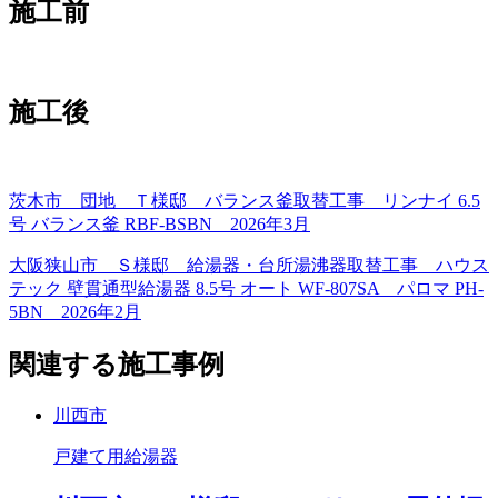
施工前
施工後
茨木市 団地 Ｔ様邸 バランス釜取替工事 リンナイ 6.5
号 バランス釜 RBF-BSBN 2026年3月
大阪狭山市 Ｓ様邸 給湯器・台所湯沸器取替工事 ハウス
テック 壁貫通型給湯器 8.5号 オート WF-807SA パロマ PH-
5BN 2026年2月
関連する施工事例
川西市
戸建て用給湯器