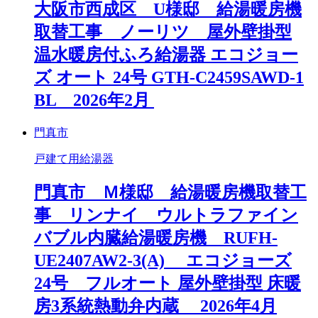
大阪市西成区 U様邸 給湯暖房機
取替工事 ノーリツ 屋外壁掛型
温水暖房付ふろ給湯器 エコジョー
ズ オート 24号 GTH-C2459SAWD-1
BL 2026年2月
門真市
戸建て用給湯器
門真市 Ｍ様邸 給湯暖房機取替工
事 リンナイ ウルトラファイン
バブル内臓給湯暖房機 RUFH-
UE2407AW2-3(A) エコジョーズ
24号 フルオート 屋外壁掛型 床暖
房3系統熱動弁内蔵 2026年4月