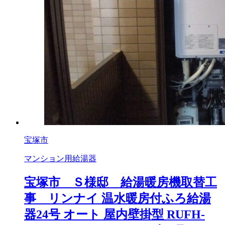
宝塚市
マンション用給湯器
宝塚市 Ｓ様邸 給湯暖房機取替工
事 リンナイ 温水暖房付ふろ給湯
器24号 オート 屋内壁掛型 RUFH-