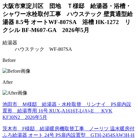
大阪市東淀川区 団地 Ｔ様邸 給湯器・浴槽・
シャワー水栓取付工事 ハウステック 壁貫通型給
湯器 8.5号 オートWF-807SA 浴槽 HK-1272 リ
クシル BF-M607-GA 2026年5月
給湯器
ハウステック WF-807SA
Before
After
池田市 Ｍ様邸 給湯器・水栓取替 リンナイ PS扉内設
置形 給湯専用 16号 RUX-A1616T-L(A)-E KVK
KF30N2 2026年5月
茨木市 F様邸 給湯暖房機取替工事 ノーリツ 温水暖房付
ふろ給湯器 オート 24号 PS扉内設置型 GTH-2454SAW3H-H