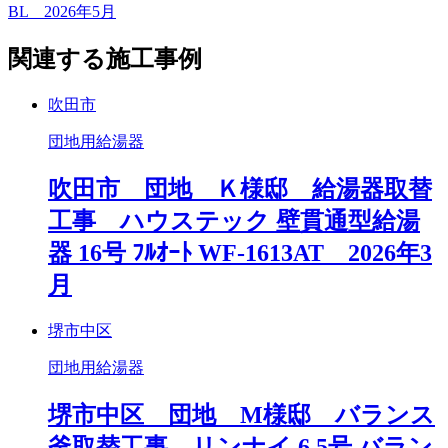
BL 2026年5月
関連する施工事例
吹田市
団地用給湯器
吹田市 団地 Ｋ様邸 給湯器取替
工事 ハウステック 壁貫通型給湯
器 16号 ﾌﾙｵｰﾄ WF-1613AT 2026年3
月
堺市中区
団地用給湯器
堺市中区 団地 M様邸 バランス
釜取替工事 リンナイ 6.5号 バラン