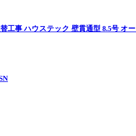
 ハウステック 壁貫通型 8.5号 オート WF-
SN