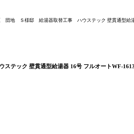
 団地 Ｓ様邸 給湯器取替工事 ハウステック 壁貫通型給湯器 16号
ク 壁貫通型給湯器 16号 フルオートWF-1613A