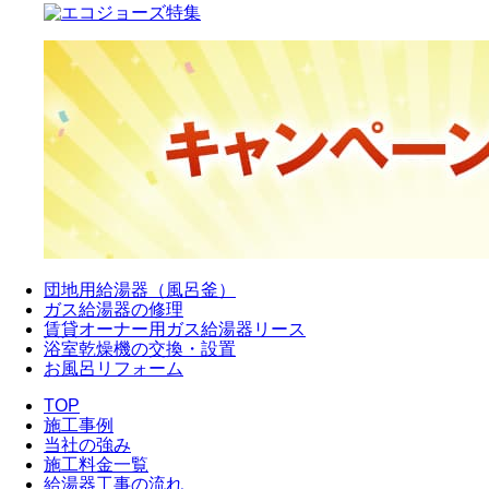
団地用給湯器（風呂釜）
ガス給湯器の修理
賃貸オーナー用ガス給湯器リース
浴室乾燥機の交換・設置
お風呂リフォーム
TOP
施工事例
当社の強み
施工料金一覧
給湯器工事の流れ