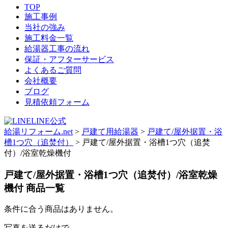
TOP
施工事例
当社の強み
施工料金一覧
給湯器工事の流れ
保証・アフターサービス
よくあるご質問
会社概要
ブログ
見積依頼フォーム
LINE公式
給湯リフォーム.net
>
戸建て用給湯器
>
戸建て/屋外据置・浴
槽1つ穴（追焚付）
>
戸建て/屋外据置・浴槽1つ穴（追焚
付）/浴室乾燥機付
戸建て/屋外据置・浴槽1つ穴（追焚付）/浴室乾燥
機付
商品一覧
条件に合う商品はありません。
写真を送るだけで、