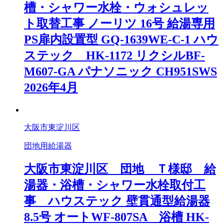
槽・シャワー水栓・ウォシュレッ
ト取替工事 ノーリツ 16号 給湯専用
PS扉内設置型 GQ-1639WE-C-1 ハウ
ステック HK-1172 リクシルBF-
M607-GA パナソニック CH951SWS
2026年4月
大阪市東淀川区
団地用給湯器
大阪市東淀川区 団地 Ｔ様邸 給
湯器・浴槽・シャワー水栓取付工
事 ハウステック 壁貫通型給湯器
8.5号 オートWF-807SA 浴槽 HK-