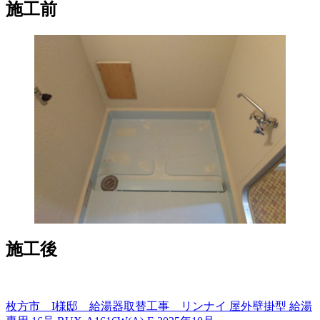
施工前
施工後
枚方市 I様邸 給湯器取替工事 リンナイ 屋外壁掛型 給湯