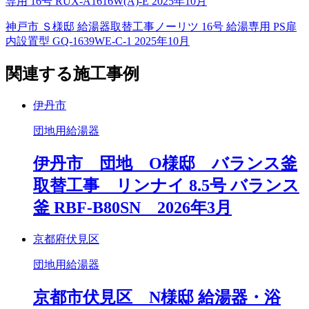
専用 16号 RUX-A1616W(A)-E 2025年10月
神戸市 Ｓ様邸 給湯器取替工事ノーリツ 16号 給湯専用 PS扉
内設置型 GQ-1639WE-C-1 2025年10月
関連する施工事例
伊丹市
団地用給湯器
伊丹市 団地 O様邸 バランス釜
取替工事 リンナイ 8.5号 バランス
釜 RBF-B80SN 2026年3月
京都府伏見区
団地用給湯器
京都市伏見区 N様邸 給湯器・浴