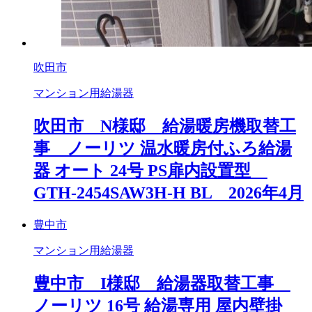
吹田市
マンション用給湯器
吹田市 N様邸 給湯暖房機取替工
事 ノーリツ 温水暖房付ふろ給湯
器 オート 24号 PS扉内設置型
GTH-2454SAW3H-H BL 2026年4月
豊中市
マンション用給湯器
豊中市 I様邸 給湯器取替工事
ノーリツ 16号 給湯専用 屋内壁掛