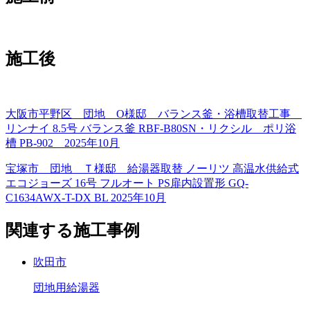
施工後
大阪市平野区 団地 O様邸 バランス釜・浴槽取替工事
リンナイ 8.5号 バランス釜 RBF-B80SN・リクシル ポリ浴
槽 PB-902 2025年10月
宝塚市 団地 Ｔ様邸 給湯器取替 ノーリツ 高温水供給式
エコジョーズ 16号 フルオート PS扉内設置形 GQ-
C1634AWX-T-DX BL 2025年10月
関連する施工事例
吹田市
団地用給湯器