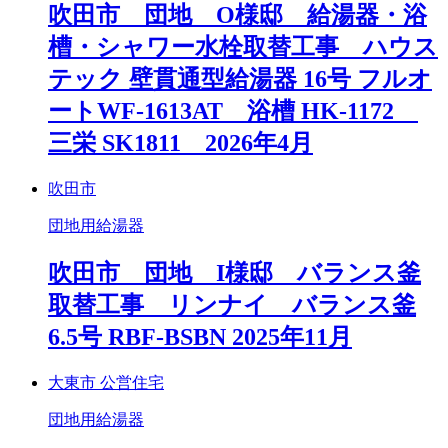
吹田市 団地 O様邸 給湯器・浴
槽・シャワー水栓取替工事 ハウス
テック 壁貫通型給湯器 16号 フルオ
ートWF-1613AT 浴槽 HK-1172
三栄 SK1811 2026年4月
吹田市
団地用給湯器
吹田市 団地 I様邸 バランス釜
取替工事 リンナイ バランス釜
6.5号 RBF-BSBN 2025年11月
大東市 公営住宅
団地用給湯器