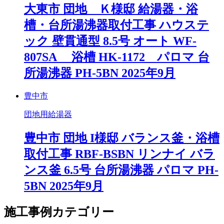
大東市 団地 Ｋ様邸 給湯器・浴
槽・台所湯沸器取付工事 ハウステ
ック 壁貫通型 8.5号 オート WF-
807SA 浴槽 HK-1172 パロマ 台
所湯沸器 PH-5BN 2025年9月
豊中市
団地用給湯器
豊中市 団地 I様邸 バランス釜・浴槽
取付工事 RBF-BSBN リンナイ バラ
ンス釜 6.5号 台所湯沸器 パロマ PH-
5BN 2025年9月
施工事例カテゴリー