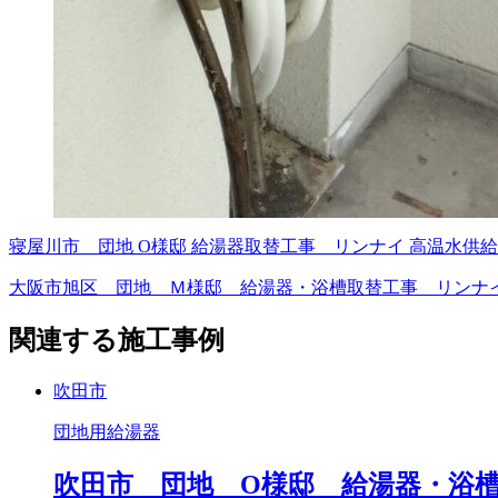
寝屋川市 団地 O様邸 給湯器取替工事 リンナイ 高温水供給式 16号
大阪市旭区 団地 Ｍ様邸 給湯器・浴槽取替工事 リンナイ 高温水供給式
関連する施工事例
吹田市
団地用給湯器
吹田市 団地 O様邸 給湯器・浴槽