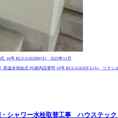
 RUJ-A1610W(A) 2025年11月
 PS扉内設置型 16号 RUJ-A1610T-L(A) リクシル ポリ
・シャワー水栓取替工事 ハウステック 壁貫