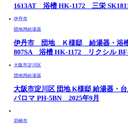
1613AT 浴槽 HK-1172 三栄 SK18
伊丹市
団地用給湯器
伊丹市 団地 Ｋ様邸 給湯器・浴槽・
807SA 浴槽 HK-1172 リクシル BF-
大阪市淀川区
団地用給湯器
大阪市淀川区 団地 K様邸 給湯器・台所
パロマ PH-5BN 2025年9月
尼崎市