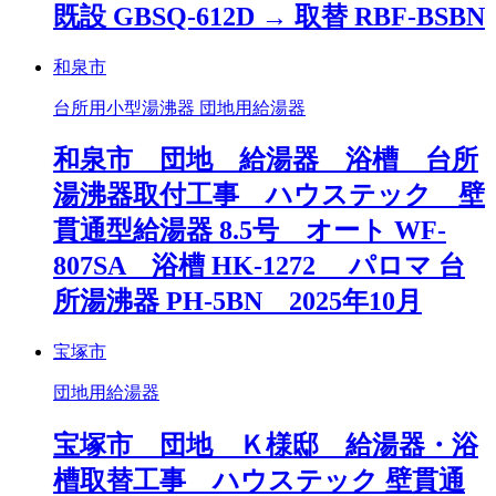
既設 GBSQ-612D → 取替 RBF-BSBN
和泉市
台所用小型湯沸器 団地用給湯器
和泉市 団地 給湯器 浴槽 台所
湯沸器取付工事 ハウステック 壁
貫通型給湯器 8.5号 オート WF-
807SA 浴槽 HK-1272 パロマ 台
所湯沸器 PH-5BN 2025年10月
宝塚市
団地用給湯器
宝塚市 団地 Ｋ様邸 給湯器・浴
槽取替工事 ハウステック 壁貫通