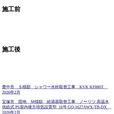
施工前
施工後
豊中市 Ｓ様邸 シャワー水栓取替工事 KVK KF880T
2026年2月
宝塚市 団地 Ｍ様邸 給湯器取替工事 ノーリツ 高温水
供給式 PS扉内後方排気設置型 16号 GQ-1627AWX-TB-DX
2026年2月