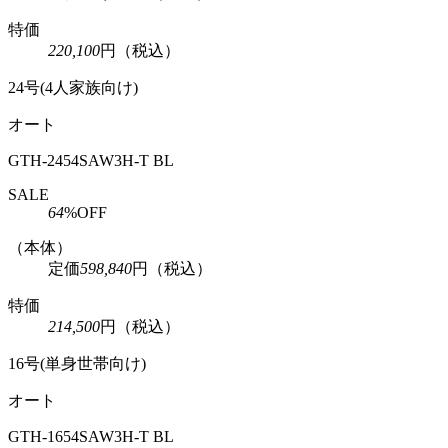
特価
220,100
円
（税込）
24号(4人家族向け)
オート
GTH-2454SAW3H-T BL
SALE
64
%OFF
（本体）
定価
598,840
円
（税込）
特価
214,500
円
（税込）
16号(単身世帯向け)
オート
GTH-1654SAW3H-T BL