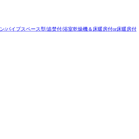
ン/パイプスペース型/追焚付/浴室乾燥機＆床暖房付or床暖房付