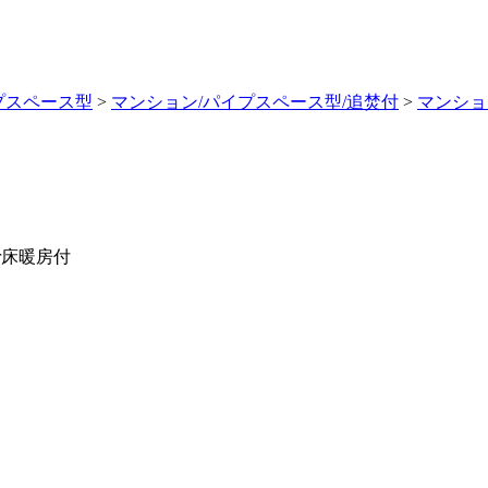
プスペース型
>
マンション/パイプスペース型/追焚付
>
マンショ
r床暖房付