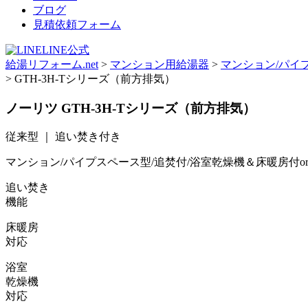
ブログ
見積依頼フォーム
LINE公式
給湯リフォーム.net
>
マンション用給湯器
>
マンション/パイ
>
GTH-3H-Tシリーズ（前方排気）
ノーリツ
GTH-3H-Tシリーズ（前方排気）
従来型 ｜ 追い焚き付き
マンション/パイプスペース型/追焚付/浴室乾燥機＆床暖房付o
追い焚き
機能
床暖房
対応
浴室
乾燥機
対応